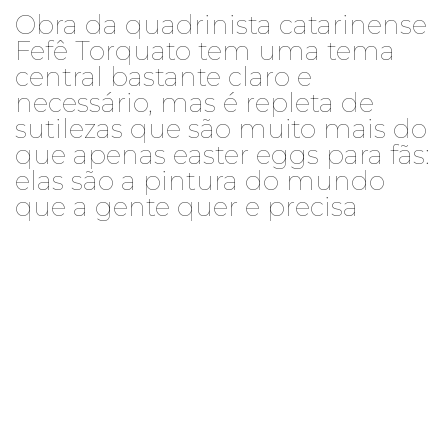
Obra da quadrinista catarinense
Fefê Torquato tem uma tema
central bastante claro e
necessário, mas é repleta de
sutilezas que são muito mais do
que apenas easter eggs para fãs:
elas são a pintura do mundo
que a gente quer e precisa
THIAGO CARDIM
Assim que foram divulgadas a capa e as primeiras
imagens de
Tina – Respeito
, a Graphic MSP estrelada
pela personagem há muito esperada como parte das
produções do selo, rapidamente surgiram
comparações com a nova
She-Ra
de Noelle