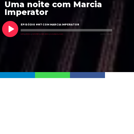
Uma noite com Marcia
Imperator
EPISÓDIO #87 COM MARCIA IMPERATOR
MP3
|
FEED
|
SPOTIFY
|
DEEZER
|
SOUNDCLOUD
00:00
/
00:00