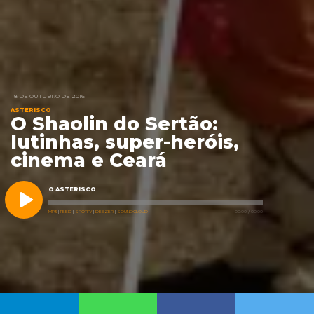
18 DE OUTUBRO DE 2016
ASTERISCO
O Shaolin do Sertão:
lutinhas, super-heróis,
cinema e Ceará
O ASTERISCO
MP3
|
FEED
|
SPOTIFY
|
DEEZER
|
SOUNDCLOUD
00:00
/
00:00