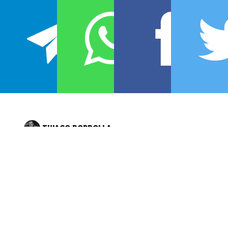
THIAGO BORBOLLA
Em retribuição a todo o sucesso de
Cine Holliúdy
, o
diretor
Halder Gomes
resolveu lançar seu novo filme,
Shaolin do Sertão
, uma semana antes no Ceará, sua
terra natal. Em um fim de semana, desbancou Tom
Hanks, teve a maior média de público e ficou entre os
10 filmes que mais faturaram no Brasil.