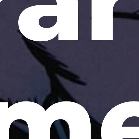
rar
lm