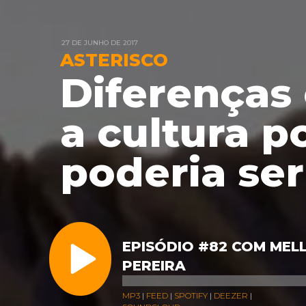
27 DE JUNHO DE 2017
ASTERISCO
Diferenças 
a cultura p
poderia ser
EPISÓDIO #82 COM MELL
PEREIRA
MP3
|
FEED
|
SPOTIFY
|
DEEZER
|