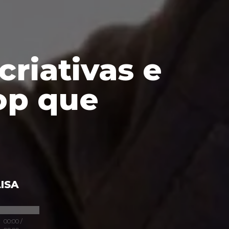
criativas e
op que
ISA
00:00
/