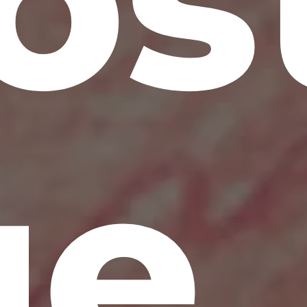
st
ue