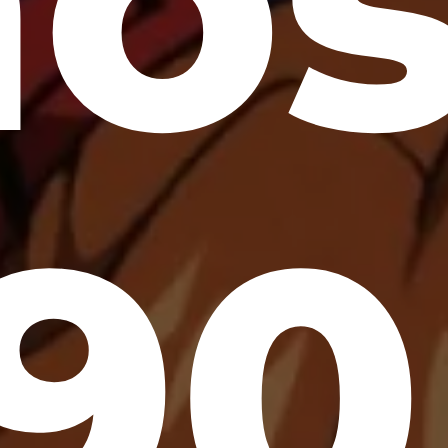
no
90