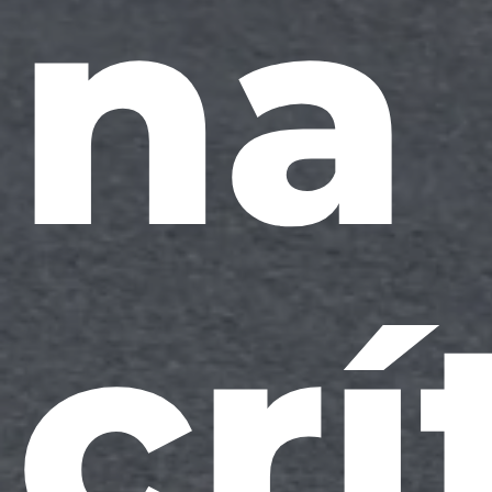
na
crí