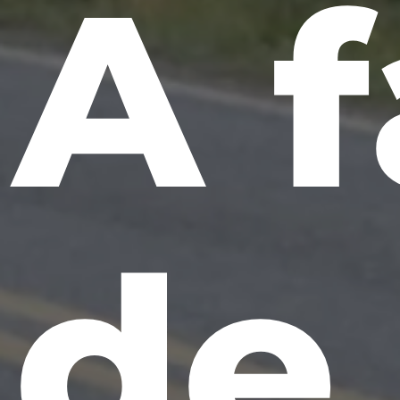
A f
de