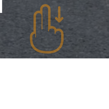
ó nas
sou da hora de
amos na crítica