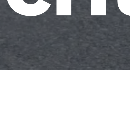
A importância 
tecnicalidades,
vermos a divers
também.