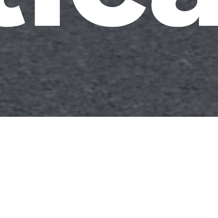
do cinema não mora s
 nunca morou. Já pas
idade que tanto preg