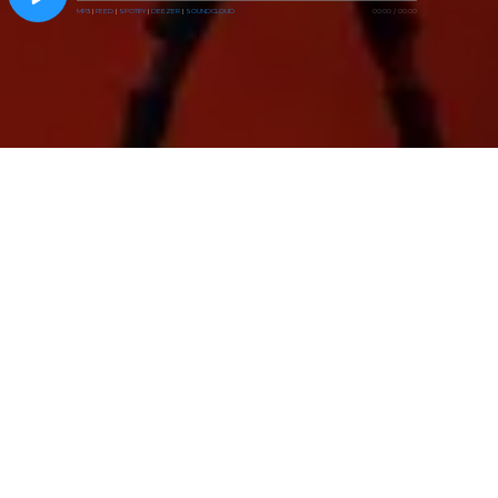
MP3
|
FEED
|
SPOTIFY
|
DEEZER
|
SOUNDCLOUD
00:00
/
00:00