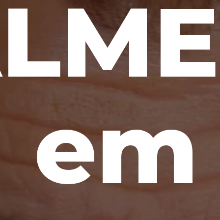
LME
á em