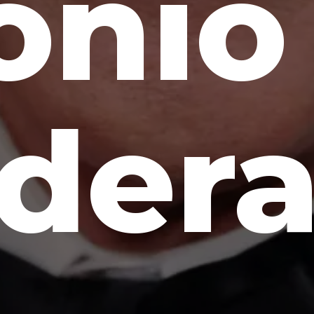
onio
dera