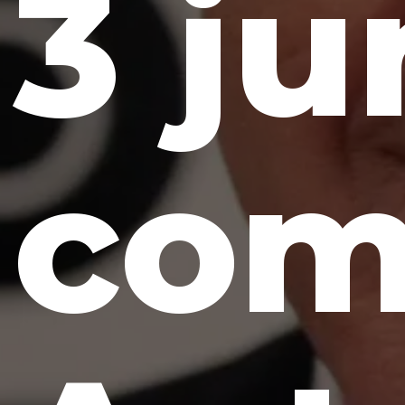
3 ju
com.