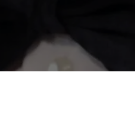
nto Harrison Ford e
 franquia :D