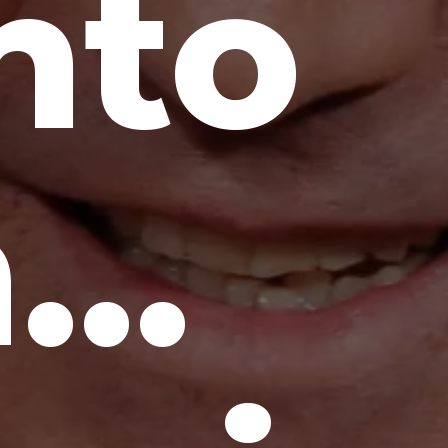
nto
..