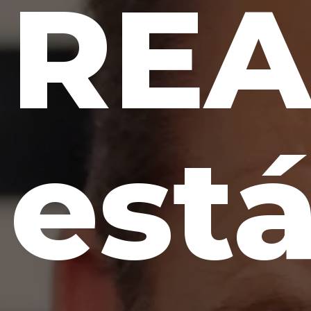
REA
est