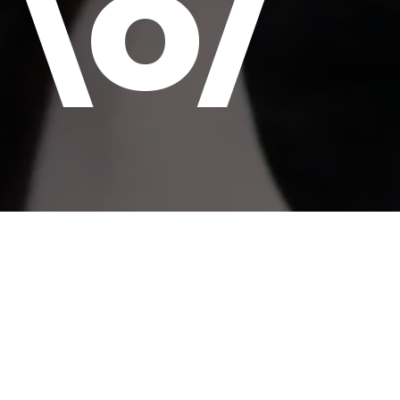
\o/
Tudo isso enqua
outros filmes da