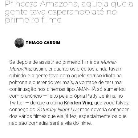
Princesa Amazona, aquela que a
gente tava esperando até no
primeiro filme
THIAGO CARDIM
Se depois de assistir ao primeiro filme da
Mulher-
Maravilha
, assim, enquanto os créditos ainda tavam
subindo e a gente tava com aquele sorriso idiota na
poltrona e querendo ver mais, a vontade de ter uma
continuação nos cinemas tipo AMANHÃ só aumentou
com o anúncio — feito pela própria Patty Jenkins, no
Twitter — de que a ótima
Kristen Wiig
, que você talvez
conheça do
Saturday Night Live
mas deveria conhecer
dos vários filmes que ela já fez, especialmente os que
não são comédia, será a vilã do filme.