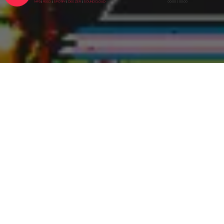
MP3
|
FEED
|
SPOTIFY
|
DEEZER
|
SOUNDCLOUD
00:00
/
00:00