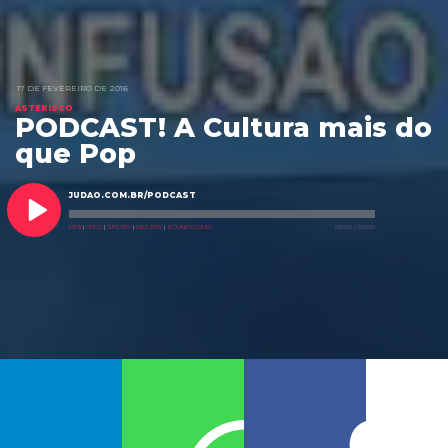
17 DE FEVEREIRO DE 2016
ASTERISCO
PODCAST! A Cultura mais do
que Pop
JUDAO.COM.BR/PODCAST
MP3
|
FEED
|
SPOTIFY
|
DEEZER
|
SOUNDCLOUD
00:00
/
00:00