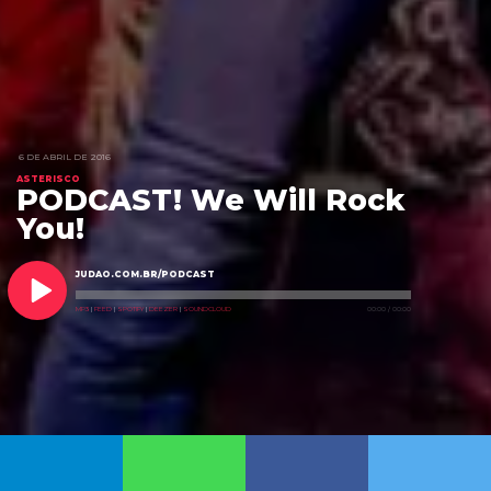
6 DE ABRIL DE 2016
ASTERISCO
PODCAST! We Will Rock
You!
JUDAO.COM.BR/PODCAST
MP3
|
FEED
|
SPOTIFY
|
DEEZER
|
SOUNDCLOUD
00:00
/
00:00