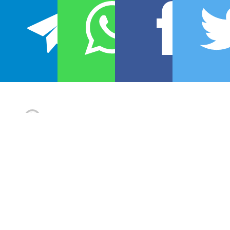
JUDAO.COM.BR
Alírio Netto
toca em trocentas bandas, de verdade ou
só por diversão, tem projeto solo, dá aula de canto,
dependendo da necessidade dança e ainda atua em
óperas e musicais — já foi Jesus e Judas nas
montagens Mexicana e Brasileira de
Jesus Cristo
Superstar
e agora é Galileo em
We Will Rock You – O
Musical do Queen
(sendo esse “O Musical do Queen”
parte do título oficial, mesmo).