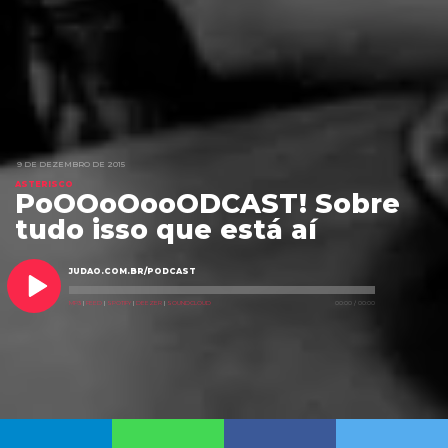
9 DE DEZEMBRO DE 2015
ASTERISCO
PoOOoOooODCAST! Sobre
tudo isso que está aí
JUDAO.COM.BR/PODCAST
MP3
|
FEED
|
SPOTIFY
|
DEEZER
|
SOUNDCLOUD
00:00
/
00:00