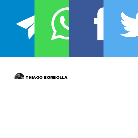
THIAGO BORBOLLA
Pode olhar no seu calendário. Você vai perceber que
estamos vivendo a grande QUINTA-FEIRA A NOITE que
é essa época do ano. É como se fosse 23h00 do
penúltimo dia de 2015... Já aconteceu de tudo. O saco
já está na lua. Mas falta uma coisinha... Uma única
coisinha pra que a gente possa ir pro happy hour.