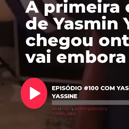
A primeira 
de Yasmin Y
chegou on
vai embora
EPISÓDIO #100 COM YAS
YASSINE
MP3
|
FEED
|
SPOTIFY
|
DEEZER
|
SOUNDCLOUD