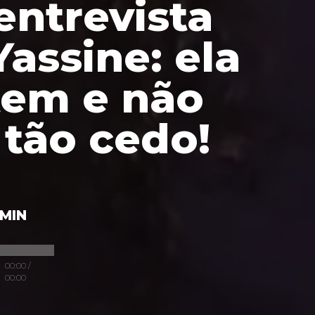
entrevista
assine: ela
tem e não
 tão cedo!
MIN
00:00
/
00:00