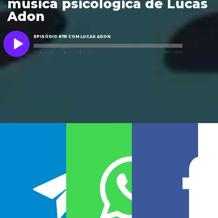
musica psicológica de Lucas
Adon
EPISÓDIO #115 COM LUCAS ADON
MP3
|
FEED
|
SPOTIFY
|
DEEZER
|
SOUNDCLOUD
00:00
/
00:00