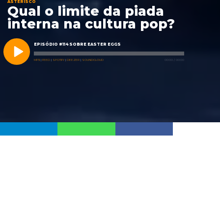
ASTERISCO
Qual o limite da piada
interna na cultura pop?
EPISÓDIO #114 SOBRE EASTER EGGS
MP3
|
FEED
|
SPOTIFY
|
DEEZER
|
SOUNDCLOUD
00:00
/
00:00