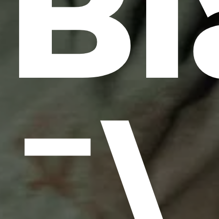
Bl
¯\