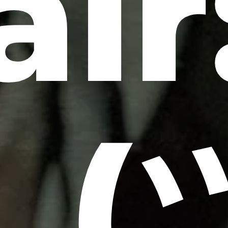
air
_(