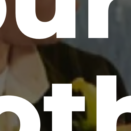
our
ot