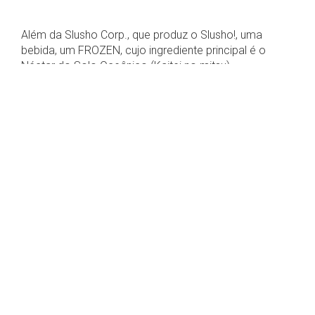
Além da Slusho Corp., que produz o Slusho!, uma
bebida, um FROZEN, cujo ingrediente principal é o
Néctar do Solo Oceânico (Kaitei no mitsu),
“descoberto no fundo do chão do oceano, sob
pressão enorme e extremo frio”, a Tagruato ainda é
dona da Yoshida Medical Research, que lida com
pesquisa genética no fundo do mar; da ParafFun! Wax
Distributors, produzindo parafina e derivados a partir
da sua reserva de petróleo (a Tagruato tem 13
estações de perfuração); e da Bold Futura, que além
de uma fonte truetype é também uma empresa de
tecnologia avançada.
A Bold Futura é, também, responsável pela busca e
recuperação do satélite japonês ChimpanzIII, que caiu
na costa de Nova York em 27 de Abril de 2008. Porém,
depois do caso designado “Cloverfield”, todos os
esforços de busca foram adiados e todo e qualquer