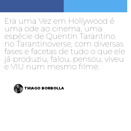
Era uma Vez em Hollywood é
uma ode ao cinema, uma
espécie de Quentin Tarantino
no Tarantinoverse, com diversas
fases e facetas de tudo o que ele
já produziu, falou, pensou, viveu
e VIU num mesmo filme.
THIAGO BORBOLLA
Tem uma coisa que vocês precisam saber sobre mim:
eu não sou esse ser humano que pode se considerar
fã de Quentin Tarantino, ou mesmo da sua obra. Seus
filmes costumam ser cinema em estado bruto,