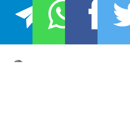
THIAGO CARDIM
No
Asterisco
desta semana, os Portões do Inferno
se abriram e, além desse calor aleatório no
interminável mês de Agosto, recebemos o escritor,
tradutor e jornalista André Gordirro, vindo diretamente
do Rio de Janeiro pra o Estúdio Sócrates Brasileiro da
Central 3
, pra bater um papo com a gente sobre o seu
livro, que acaba de completar um aninho de
lançamento.