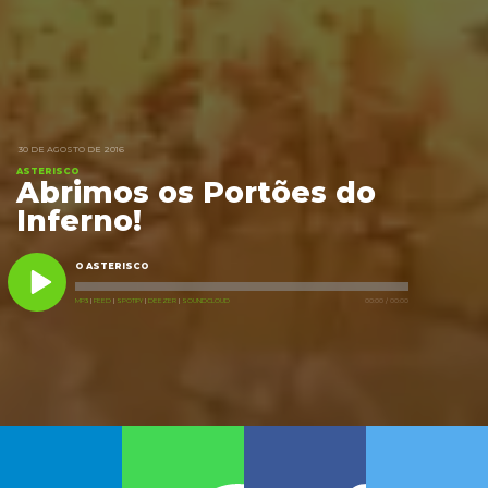
30 DE AGOSTO DE 2016
ASTERISCO
Abrimos os Portões do
Inferno!
O ASTERISCO
MP3
|
FEED
|
SPOTIFY
|
DEEZER
|
SOUNDCLOUD
00:00
/
00:00