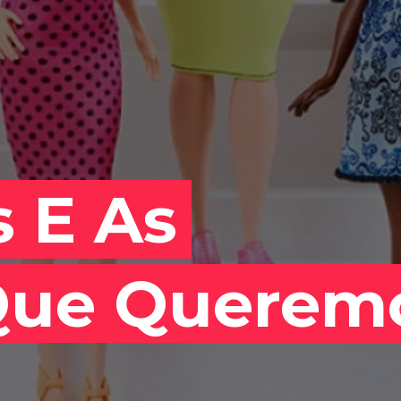
 E As
Que Querem