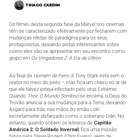
THIAGO CARDIM
Os filmes desta segunda fase da Marvel nos cinemas
têm se caracterizado efetivamente por fecharem com
mudanças nítidas de paradigma para os seus
protagonistas, deixando pistas interessantes sobre
como eles vão se apresentar em seu encontro como
grupo em
Os Vingadores 2: A Era de Ultron
.
Ao final de
Homem de Ferro 3
, Tony Stark está sem o
reator no meio do peito – mas fica um cheiro no ar de
que ele talvez esteja infectado pelo vírus Extremis.
Quando
Thor: O Mundo Sombrio
se encerra, o Deus do
Trovão anuncia a sua mudança para a Terra, deixando
Asgard para trás, nas mãos do irmão Loki
secretamente disfarçado como o soberano Odin. No
entanto, quando sobem os letreiros de
Capitão
América 2: O Soldado Invernal
, fica uma missão
futura para Steve Rogers (Chris Evans), além de