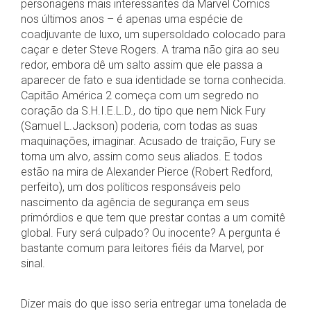
personagens mais interessantes da Marvel Comics
nos últimos anos – é apenas uma espécie de
coadjuvante de luxo, um supersoldado colocado para
caçar e deter Steve Rogers. A trama não gira ao seu
redor, embora dê um salto assim que ele passa a
aparecer de fato e sua identidade se torna conhecida.
Capitão América 2 começa com um segredo no
coração da S.H.I.E.L.D., do tipo que nem Nick Fury
(Samuel L.Jackson) poderia, com todas as suas
maquinações, imaginar. Acusado de traição, Fury se
torna um alvo, assim como seus aliados. E todos
estão na mira de Alexander Pierce (Robert Redford,
perfeito), um dos políticos responsáveis pelo
nascimento da agência de segurança em seus
primórdios e que tem que prestar contas a um comitê
global. Fury será culpado? Ou inocente? A pergunta é
bastante comum para leitores fiéis da Marvel, por
sinal.
Dizer mais do que isso seria entregar uma tonelada de