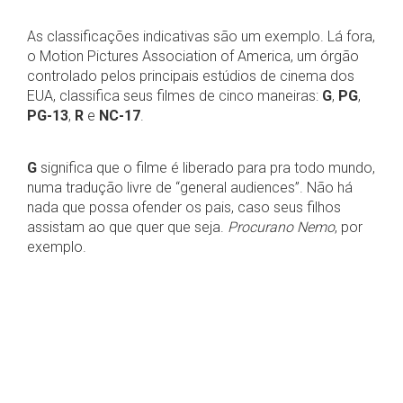
As classificações indicativas são um exemplo. Lá fora,
o Motion Pictures Association of America, um órgão
controlado pelos principais estúdios de cinema dos
EUA, classifica seus filmes de cinco maneiras:
G
,
PG
,
PG-13
,
R
e
NC-17
.
G
significa que o filme é liberado para pra todo mundo,
numa tradução livre de “general audiences”. Não há
nada que possa ofender os pais, caso seus filhos
assistam ao que quer que seja.
Procurano Nemo
, por
exemplo.
PG
, por sua vez, sugere que os pais deem uma olhada
antes, já que algumas coisas podem não servir pra
crianças, como
Divertida Mente
e...
Tubarão
,
demonstrando que a época em que vivemos também
influi nessas coisas. :)