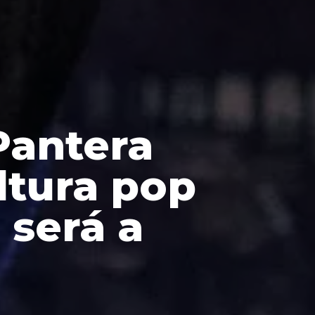
Pantera
ltura pop
 será a