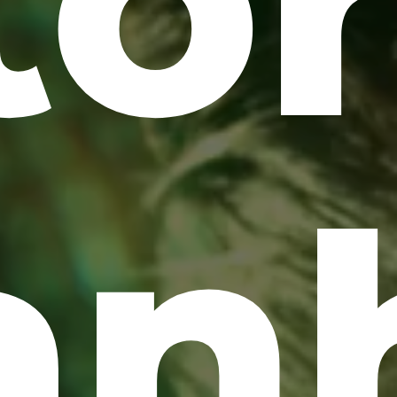
to
an