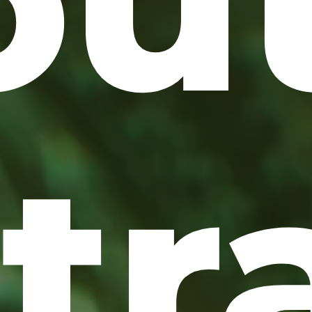
ou
tr