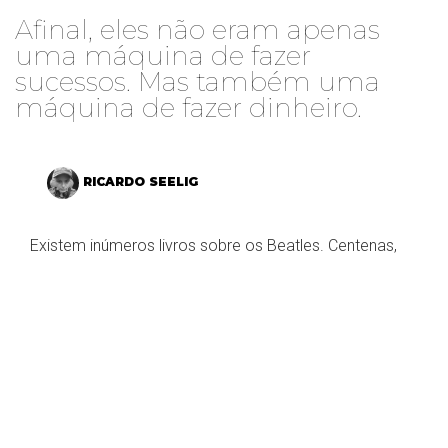
Afinal, eles não eram apenas
uma máquina de fazer
sucessos. Mas também uma
máquina de fazer dinheiro.
RICARDO SEELIG
Existem inúmeros livros sobre os Beatles. Centenas,
milhares de obras já analisaram a carreira da banda e
de seus integrantes, partindo dos mais variados
pontos e chegando às mais diversas conclusões.
No entanto, nenhum é como
A Batalha Pela Alma dos
Beatles
(
Your Never Give Me Your Money: The Beatles
After the Breakup
, no título original), escrito pelo
jornalista inglês Peter Doggett e publicado no Brasil