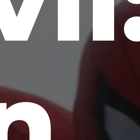
vil
n