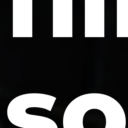
fi
so