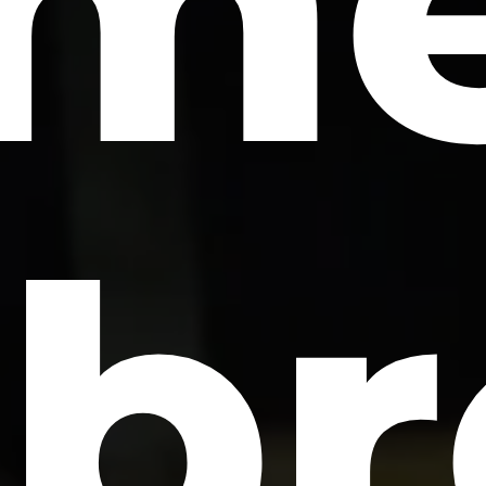
lm
br