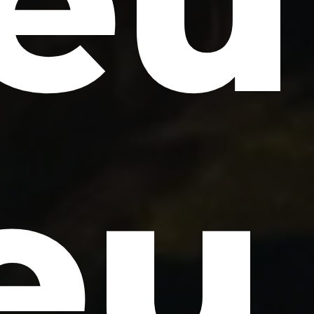
eu
eu