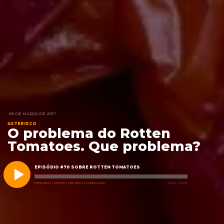
28 DE MARÇO DE 2017
ASTERISCO
O problema do Rotten
Tomatoes. Que problema?
EPISÓDIO #70 SOBRE ROTTEN TOMATOES
MP3
|
FEED
|
SPOTIFY
|
DEEZER
|
SOUNDCLOUD
00:00
/
00:00