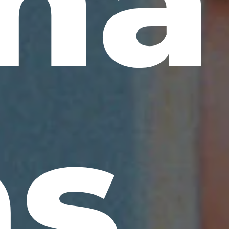
ma
as