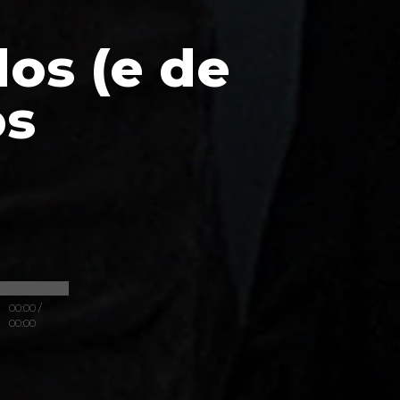
dos (e de
os
00:00
/
00:00