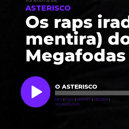
9 DE AGOSTO DE 2016
ASTERISCO
Os raps ira
mentira) d
Megafodas
O ASTERISCO
MP3
|
FEED
|
SPOTIFY
|
DEEZER
|
SOUNDCLOUD