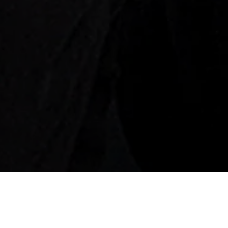
al episódio d’
O Asterisco
, o
Judão
recebeu no
ureezus e Lil Bravo,
Os Megafodas
pra convers