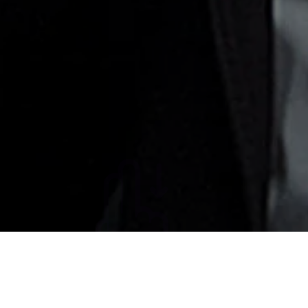
 Estúdio Sócrates
ar um pouco sobre A