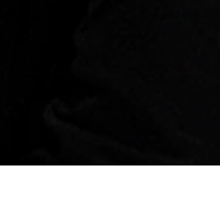
Em mais esse sensacion
Brasileiro da
Central 3
Y