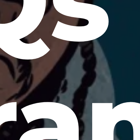
Qs
ra