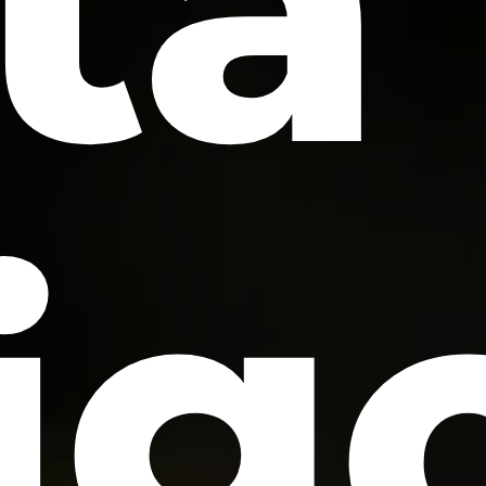
ta
go