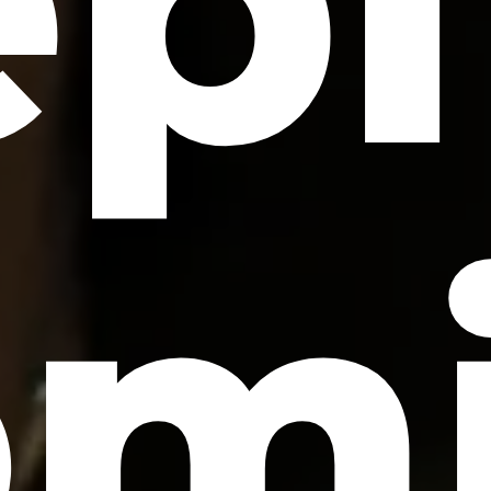
pi
omi