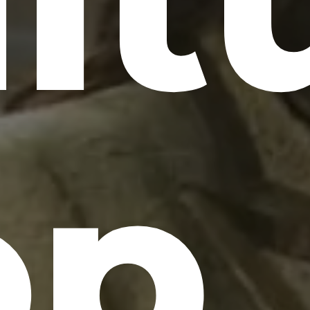
lt
op