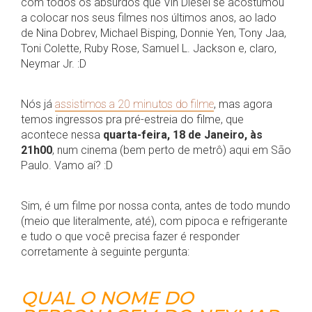
com todos os absurdos que Vin Diesel se acostumou
a colocar nos seus filmes nos últimos anos, ao lado
de Nina Dobrev, Michael Bisping, Donnie Yen, Tony Jaa,
Toni Colette, Ruby Rose, Samuel L. Jackson e, claro,
Neymar Jr. :D
Nós já
assistimos a 20 minutos do filme
, mas agora
temos ingressos pra pré-estreia do filme, que
acontece nessa
quarta-feira, 18 de Janeiro, às
21h00
, num cinema (bem perto de metrô) aqui em São
Paulo. Vamo aí? :D
Sim, é um filme por nossa conta, antes de todo mundo
(meio que literalmente, até), com pipoca e refrigerante
e tudo o que você precisa fazer é responder
corretamente à seguinte pergunta:
QUAL O NOME DO