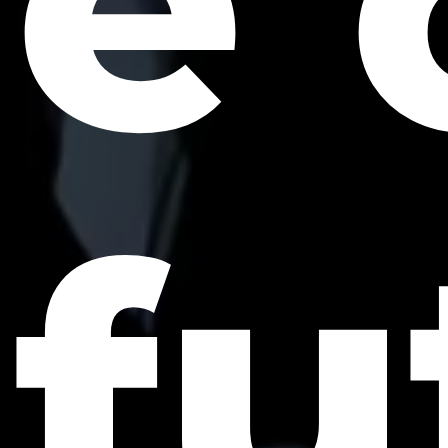
e 
fu