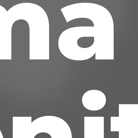
ma
ni