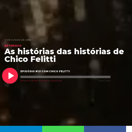
5 DE JUNHO DE 2018
ASTERISCO
As histórias das histórias de
Chico Felitti
EPISÓDIO #121 COM CHICO FELITTI
MP3
|
FEED
|
SPOTIFY
|
DEEZER
|
SOUNDCLOUD
00:00
/
00:00