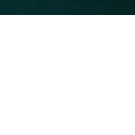
Etcetera
Não ouça esse podcast
JUDAO.COM.BR
06 de agosto
Etcetera
O Mundo seguindo
Renata Motta