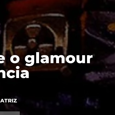
e o glamour
ncia
EATRIZ