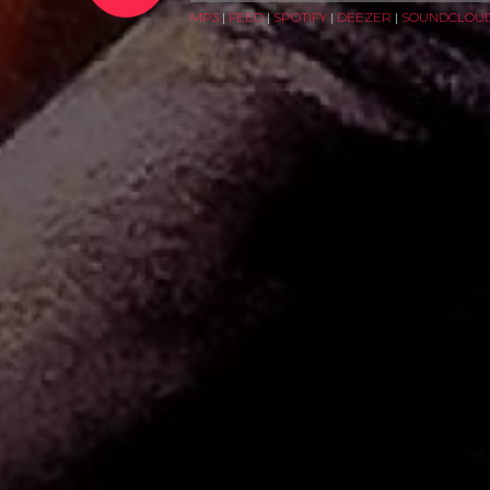
MP3
|
FEED
|
SPOTIFY
|
DEEZER
|
SOUNDCLOU