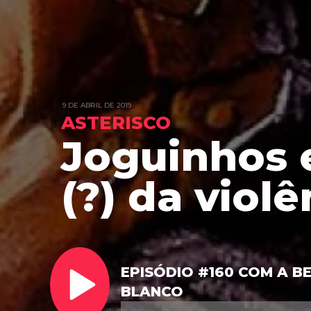
9 DE ABRIL DE 2019
ASTERISCO
Joguinhos 
(?) da violê
EPISÓDIO #160 COM A B
BLANCO