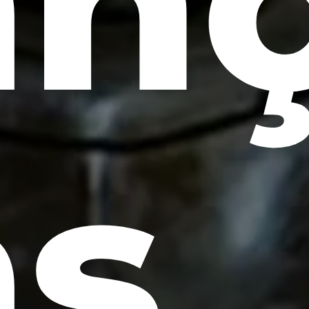
an
as