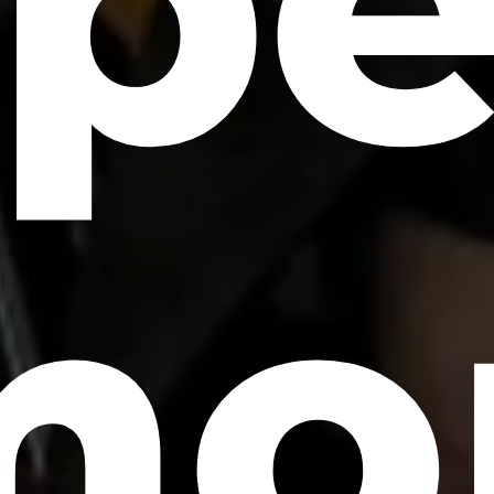
pe
mo