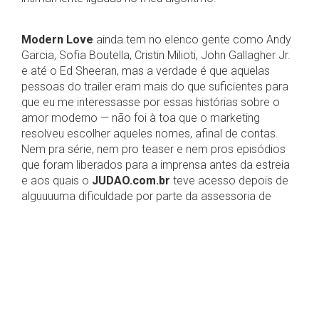
Modern Love
ainda tem no elenco gente como Andy
Garcia, Sofia Boutella, Cristin Milioti, John Gallagher Jr.
e até o Ed Sheeran, mas a verdade é que aquelas
pessoas do trailer eram mais do que suficientes para
que eu me interessasse por essas histórias sobre o
amor moderno — não foi à toa que o marketing
resolveu escolher aqueles nomes, afinal de contas.
Nem pra série, nem pro teaser e nem pros episódios
que foram liberados para a imprensa antes da estreia
e aos quais o
JUDAO.com.br
teve acesso depois de
alguuuuma dificuldade por parte da assessoria de
imprensa.
Oi? Sim, são
histórias
, no plural. Cada episódio — com
cerca de 30mins cada, uma delícia deliciosa — conta
uma, sem relação alguma com a outra. Única coisa
em comum acaba sendo Nova York, o que é
explicado pelo fato de a série ser uma adaptação de