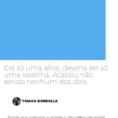
Era só uma série, deveria ser só
uma resenha. Acabou não
sendo nenhum dos dois.
THIAGO BORBOLLA
Desde que comecei a assistir a
The Office
em modo