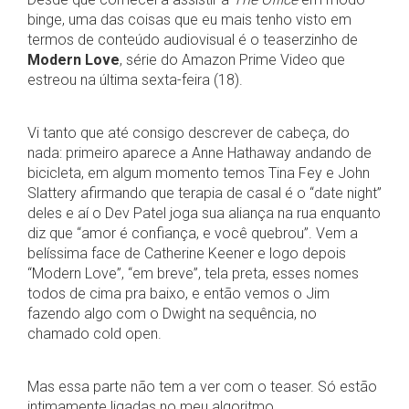
binge, uma das coisas que eu mais tenho visto em
termos de conteúdo audiovisual é o teaserzinho de
Modern Love
, série do Amazon Prime Video que
estreou na última sexta-feira (18).
Vi tanto que até consigo descrever de cabeça, do
nada: primeiro aparece a Anne Hathaway andando de
bicicleta, em algum momento temos Tina Fey e John
Slattery afirmando que terapia de casal é o “date night”
deles e aí o Dev Patel joga sua aliança na rua enquanto
diz que “amor é confiança, e você quebrou”. Vem a
belíssima face de Catherine Keener e logo depois
“Modern Love”, “em breve”, tela preta, esses nomes
todos de cima pra baixo, e então vemos o Jim
fazendo algo com o Dwight na sequência, no
chamado cold open.
Mas essa parte não tem a ver com o teaser. Só estão
intimamente ligadas no meu algoritmo.