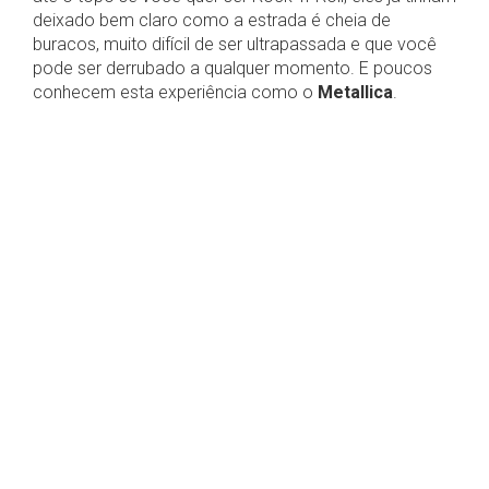
deixado bem claro como a estrada é cheia de
buracos, muito difícil de ser ultrapassada e que você
pode ser derrubado a qualquer momento. E poucos
conhecem esta experiência como o
Metallica
.
James Hetfield, Lars Ulrich e Kirk Hammett não
chegaram ao topo do heavy metal por acaso.
Encararam de perto todos os percalços e
tempestades, todos os acidentes, polêmicas e
incertezas, todo o suor, álcool, drogas e lágrimas por
mais de três décadas em um trajeto no qual poucos
sobreviveram. Todas as controvérsias não apenas
não foram suficientes para enterrá-los, como com
certeza colocaram-nos onde estão hoje.
Load
, que completou 20 anos no último dia 04, não é
apenas mais um dos inúmeros pontos de discordância
da carreira da banda, mas sim um álbum que pode ser
considerado um momento chave em toda a sua