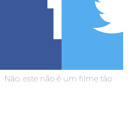
Não, este não é um filme tão
bom quanto você está
imaginando. É ainda MELHOR.
THIAGO CARDIM