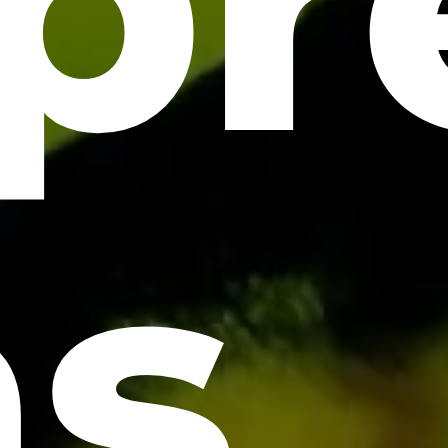
pr
as